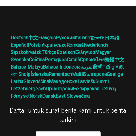
Deutsch
中文
Français
Русский
Italiano
한국어
日本語
Español
Polski
Українська
Română
Nederlands
Srpskohrvatski
Türkçe
Boarisch
Ελληνικά
Magyar
Svenska
Čeština
Português
Català
Српски
ไทย
繁體中文
Bahasa Melayu
Bahasa Indonesia
العربية
हिन्दी
Tiếng Việt
বাংলা
Shqip
Íslenska
Rumantsch
Malti
Български
Gaeilge
Latina
Slovenščina
Македонски
Latviešu
Suomi
Lëtzebuergesch
Црногорски
Беларуская
Lietuvių
Føroyskt
Norsk
Dansk
Eesti
Slovenčina
Daftar untuk surat berita kami untuk berita
terkini