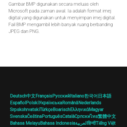
Gambar BMP digunakan secara meluas oleh
Microsoft pada zaman awal. Ia adalah format imej
digital yang digunakan untuk menyimpan imej digital.
Fail BMP mengambil lebih banyak ruang berbanding
JPEG dan PNG.
Deutsch
中文
Français
Русский
Italiano
한국어
日本語
Español
Polski
Українська
Română
Nederlands
Srpskohrvatski
Türkçe
Boarisch
Ελληνικά
Magyar
Svenska
Čeština
Português
Català
Српски
ไทย
繁體中文
Bahasa Melayu
Bahasa Indonesia
العربية
हिन्दी
Tiếng Việt