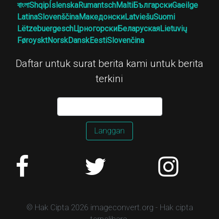
বাংলা
Shqip
Íslenska
Rumantsch
Malti
Български
Gaeilge
Latina
Slovenščina
Македонски
Latviešu
Suomi
Lëtzebuergesch
Црногорски
Беларуская
Lietuvių
Føroyskt
Norsk
Dansk
Eesti
Slovenčina
Daftar untuk surat berita kami untuk berita
terkini
Langgan
© Hak Cipta 2026 imageconvert.org - Hak cipta