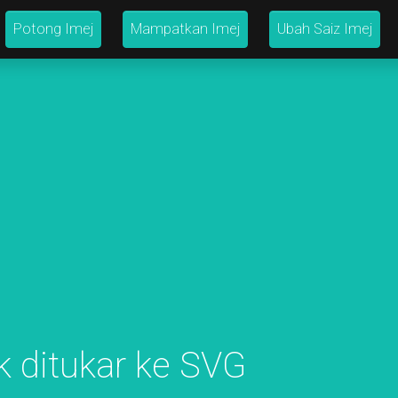
Potong Imej
Mampatkan Imej
Ubah Saiz Imej
uk ditukar ke SVG