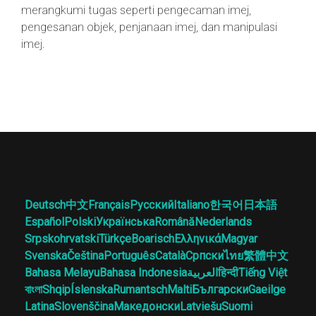
merangkumi tugas seperti pengecaman imej,
pengesanan objek, penjanaan imej, dan manipulasi
imej.
Deutsch
中文
Français
Русский
Italiano
한국어
日本語
Español
Polski
Українська
Română
Nederlands
Srpskohrvatski
Türkçe
Boarisch
Ελληνικά
Magyar
Svenska
Čeština
Português
Català
Српски
ไทย
繁體中文
Bahasa Melayu
Bahasa Indonesia
العربية
हिन्दी
Tiếng Việt
বাংলা
Shqip
Íslenska
Rumantsch
Malti
Български
Gaeilge
Latina
Slovenščina
Македонски
Latviešu
Suomi