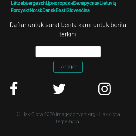
Lëtzebuergesch
Црногорски
Беларуская
Lietuvių
Føroyskt
Norsk
Dansk
Eesti
Slovenčina
Daftar untuk surat berita kami untuk berita
terkini
Langgan
© Hak Cipta 2026 imageconvert.org - Hak cipta
terpelihara.