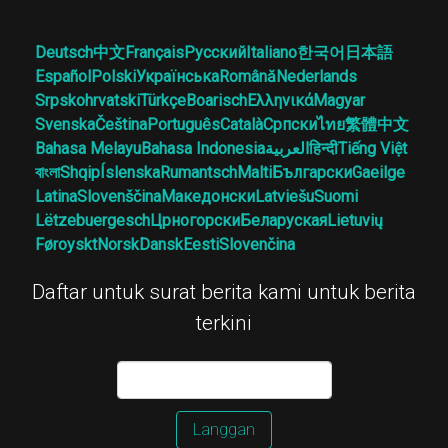
Deutsch
中文
Français
Русский
Italiano
한국어
日本語
Español
Polski
Українська
Română
Nederlands
Srpskohrvatski
Türkçe
Boarisch
Ελληνικά
Magyar
Svenska
Čeština
Português
Català
Српски
ไทย
繁體中文
Bahasa Melayu
Bahasa Indonesia
العربية
हिन्दी
Tiếng Việt
বাংলা
Shqip
Íslenska
Rumantsch
Malti
Български
Gaeilge
Latina
Slovenščina
Македонски
Latviešu
Suomi
Lëtzebuergesch
Црногорски
Беларуская
Lietuvių
Føroyskt
Norsk
Dansk
Eesti
Slovenčina
Daftar untuk surat berita kami untuk berita
terkini
Langgan