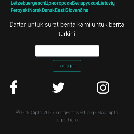
Lëtzebuergesch
Црногорски
Беларуская
Lietuvių
Føroyskt
Norsk
Dansk
Eesti
Slovenčina
Daftar untuk surat berita kami untuk berita
terkini
Langgan
© Hak Cipta 2026 imageconvert.org - Hak cipta
terpelihara.