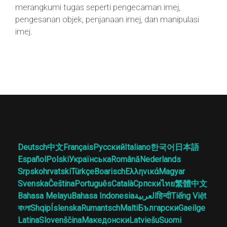
merangkumi tugas seperti pengecaman imej,
pengesanan objek, penjanaan imej, dan manipulasi
imej.
Deutsch
中文
Français
Русский
Italiano
한국어
日本語
Español
Polski
Українська
Română
Nederlands
Srpskohrvatski
Türkçe
Boarisch
Ελληνικά
Magyar
Svenska
Čeština
Português
Català
Српски
ไทย
繁體中文
Bahasa Melayu
Bahasa Indonesia
العربية
हिन्दी
Tiếng Việt
বাংলা
Shqip
Íslenska
Rumantsch
Malti
Български
Gaeilge
Latina
Slovenščina
Македонски
Latviešu
Suomi