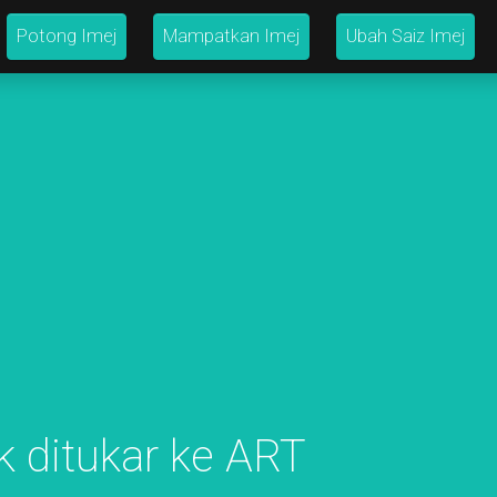
Potong Imej
Mampatkan Imej
Ubah Saiz Imej
uk ditukar ke ART