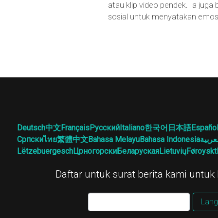
atau klip video pendek. Ia juga
sosial untuk menyatakan emos
Deutsch
中文
Français
Русский
Italiano
한국어
日本語
Españo
Српски
ไทย
繁體中文
Bahasa Melayu
Bahasa Indonesia
عربية
Lëtzebuergesch
Црногорски
Беларуская
Lietuvių
Føroyskt
Daftar untuk surat berita kami untuk b
Lang