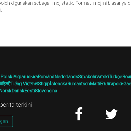
 boleh digunakan sebagai imej statik. Format imej ini biasanya
i.
l
Polski
Українська
Română
Nederlands
Srpskohrvatski
Türkçe
Boa
ال
हिन्दी
Tiếng Việt
বাংলা
Shqip
Íslenska
Rumantsch
Malti
Български
Gae
Norsk
Dansk
Eesti
Slovenčina
erita terkini
gan