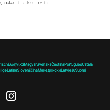
 digunakan di platform media
risch
Ελληνικά
Magyar
Svenska
Čeština
Português
Català
ilge
Latina
Slovenščina
Македонски
Latviešu
Suomi