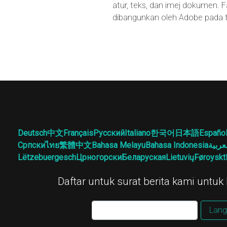
atur, teks, dan imej dokumen.
dibangunkan oleh Adobe pada t
Deutsch
中文
Français
Русский
Italiano
한국어
日本語
Españo
Српски
ไทย
繁體中文
Bahasa Melayu
Bahasa Indonesia
عربية
Lëtzebuergesch
Црногорски
Беларуская
Lietuvių
Føroyskt
Daftar untuk surat berita kami untuk b
Lang