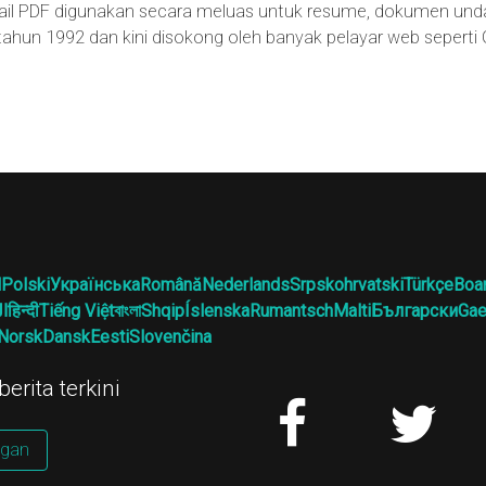
 Fail PDF digunakan secara meluas untuk resume, dokumen und
ahun 1992 dan kini disokong oleh banyak pelayar web seperti
l
Polski
Українська
Română
Nederlands
Srpskohrvatski
Türkçe
Boa
ال
हिन्दी
Tiếng Việt
বাংলা
Shqip
Íslenska
Rumantsch
Malti
Български
Gae
Norsk
Dansk
Eesti
Slovenčina
erita terkini
gan