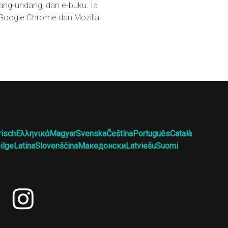
ang-undang, dan e-buku. Ia
 Google Chrome dan Mozilla.
risch
Ελληνικά
Magyar
Svenska
Čeština
Português
Català
ilge
Latina
Slovenščina
Македонски
Latviešu
Suomi