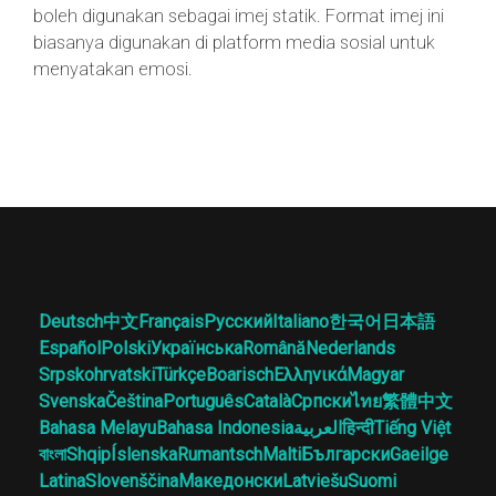
boleh digunakan sebagai imej statik. Format imej ini
biasanya digunakan di platform media sosial untuk
menyatakan emosi.
Deutsch
中文
Français
Русский
Italiano
한국어
日本語
Español
Polski
Українська
Română
Nederlands
Srpskohrvatski
Türkçe
Boarisch
Ελληνικά
Magyar
Svenska
Čeština
Português
Català
Српски
ไทย
繁體中文
Bahasa Melayu
Bahasa Indonesia
العربية
हिन्दी
Tiếng Việt
বাংলা
Shqip
Íslenska
Rumantsch
Malti
Български
Gaeilge
Latina
Slovenščina
Македонски
Latviešu
Suomi