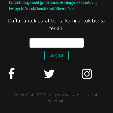
Lëtzebuergesch
Црногорски
Беларуская
Lietuvių
Føroyskt
Norsk
Dansk
Eesti
Slovenčina
Daftar untuk surat berita kami untuk berita
terkini
Langgan
© Hak Cipta 2026 imageconvert.org - Hak cipta
terpelihara.