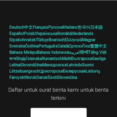
Deutsch
中文
Français
Русский
Italiano
한국어
日本語
Español
Polski
Українська
Română
Nederlands
Srpskohrvatski
Türkçe
Boarisch
Ελληνικά
Magyar
Svenska
Čeština
Português
Català
Српски
ไทย
繁體中文
Bahasa Melayu
Bahasa Indonesia
العربية
हिन्दी
Tiếng Việt
বাংলা
Shqip
Íslenska
Rumantsch
Malti
Български
Gaeilge
Latina
Slovenščina
Македонски
Latviešu
Suomi
Lëtzebuergesch
Црногорски
Беларуская
Lietuvių
Føroyskt
Norsk
Dansk
Eesti
Slovenčina
Daftar untuk surat berita kami untuk berita
terkini