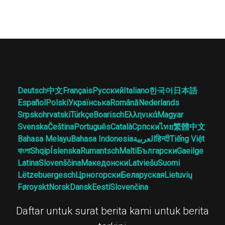
Deutsch
中文
Français
Русский
Italiano
한국어
日本語
Español
Polski
Українська
Română
Nederlands
Srpskohrvatski
Türkçe
Boarisch
Ελληνικά
Magyar
Svenska
Čeština
Português
Català
Српски
ไทย
繁體中文
Bahasa Melayu
Bahasa Indonesia
العربية
हिन्दी
Tiếng Việt
বাংলা
Shqip
Íslenska
Rumantsch
Malti
Български
Gaeilge
Latina
Slovenščina
Македонски
Latviešu
Suomi
Lëtzebuergesch
Црногорски
Беларуская
Lietuvių
Føroyskt
Norsk
Dansk
Eesti
Slovenčina
Daftar untuk surat berita kami untuk berita