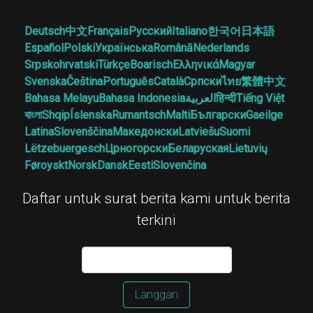
Deutsch
中文
Français
Русский
Italiano
한국어
日本語
Español
Polski
Українська
Română
Nederlands
Srpskohrvatski
Türkçe
Boarisch
Ελληνικά
Magyar
Svenska
Čeština
Português
Català
Српски
ไทย
繁體中文
Bahasa Melayu
Bahasa Indonesia
العربية
हिन्दी
Tiếng Việt
বাংলা
Shqip
Íslenska
Rumantsch
Malti
Български
Gaeilge
Latina
Slovenščina
Македонски
Latviešu
Suomi
Lëtzebuergesch
Црногорски
Беларуская
Lietuvių
Føroyskt
Norsk
Dansk
Eesti
Slovenčina
Daftar untuk surat berita kami untuk berita
terkini
Langgan