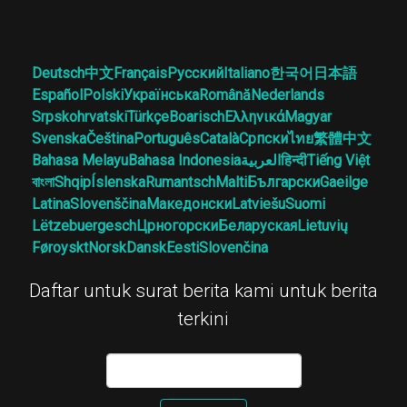
Deutsch
中文
Français
Русский
Italiano
한국어
日本語
Español
Polski
Українська
Română
Nederlands
Srpskohrvatski
Türkçe
Boarisch
Ελληνικά
Magyar
Svenska
Čeština
Português
Català
Српски
ไทย
繁體中文
Bahasa Melayu
Bahasa Indonesia
العربية
हिन्दी
Tiếng Việt
বাংলা
Shqip
Íslenska
Rumantsch
Malti
Български
Gaeilge
Latina
Slovenščina
Македонски
Latviešu
Suomi
Lëtzebuergesch
Црногорски
Беларуская
Lietuvių
Føroyskt
Norsk
Dansk
Eesti
Slovenčina
Daftar untuk surat berita kami untuk berita
terkini