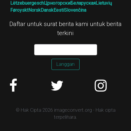
Lëtzebuergesch
Црногорски
Беларуская
Lietuvių
Føroyskt
Norsk
Dansk
Eesti
Slovenčina
Daftar untuk surat berita kami untuk berita
terkini
Langgan
© Hak Cipta 2026 imageconvert.org - Hak cipta
terpelihara.