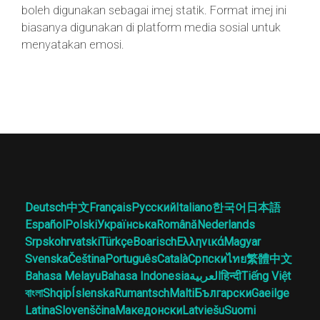
boleh digunakan sebagai imej statik. Format imej ini
biasanya digunakan di platform media sosial untuk
menyatakan emosi.
Deutsch
中文
Français
Русский
Italiano
한국어
日本語
Español
Polski
Українська
Română
Nederlands
Srpskohrvatski
Türkçe
Boarisch
Ελληνικά
Magyar
Svenska
Čeština
Português
Català
Српски
ไทย
繁體中文
Bahasa Melayu
Bahasa Indonesia
العربية
हिन्दी
Tiếng Việt
বাংলা
Shqip
Íslenska
Rumantsch
Malti
Български
Gaeilge
Latina
Slovenščina
Македонски
Latviešu
Suomi