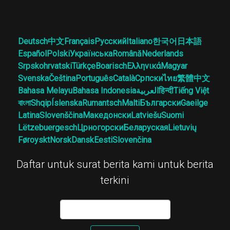
Deutsch
中文
Français
Русский
Italiano
한국어
日本語
Español
Polski
Українська
Română
Nederlands
Srpskohrvatski
Türkçe
Boarisch
Ελληνικά
Magyar
Svenska
Čeština
Português
Català
Српски
ไทย
繁體中文
Bahasa Melayu
Bahasa Indonesia
العربية
हिन्दी
Tiếng Việt
বাংলা
Shqip
Íslenska
Rumantsch
Malti
Български
Gaeilge
Latina
Slovenščina
Македонски
Latviešu
Suomi
Lëtzebuergesch
Црногорски
Беларуская
Lietuvių
Føroyskt
Norsk
Dansk
Eesti
Slovenčina
Daftar untuk surat berita kami untuk berita
terkini