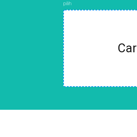
pilih
Car